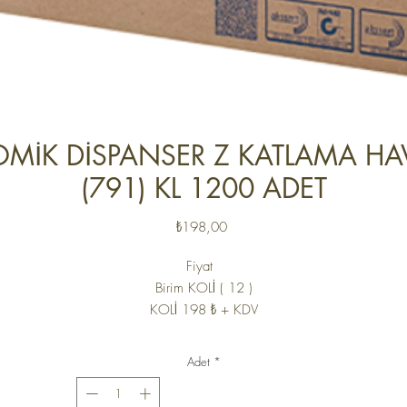
MİK DİSPANSER Z KATLAMA HA
(791) KL 1200 ADET
Fiyat
₺198,00
Fiyat
Birim
KOLİ ( 12 )
KOLİ 198 ₺ + KDV
Adet
*