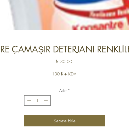
E ÇAMAŞIR DETERJANI RENKLİL
Fiyat
₺130,00
130 ₺ + KDV
Adet
*
Sepete Ekle